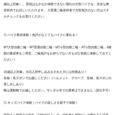
歳以上対象）。 普段はなかなか体験できない憧れの大型バイクを、安全な教
習所内でお試しいただけます。 ※普通二輪保持者で大型免許のない方はスキ
ルチェックをお受けください。
◎ バイク教習体験｜免許がなくてもバイクに乗れる！
MT大型自動二輪・MT普通自動二輪・MT小型自動二輪・AT小型自動二輪、4種
類の教習車をご用意。二輪免許をお持ちでない方もぜひ気軽に体験してみてく
ださい！
16歳以上対象。当日入所申し込みをされた方には特典あり！
長袖・長ズボンでお越しください（ヘルメット、グローブ、長袖、長ズボンの
貸し出しあり）
靴は運動靴でお越しください。サンダル等での乗車はできません（貸出不可）
◎ キッズバイク体験｜バイクの楽しさを親子で体験！
親御さん同伴の小学生（130cm以上）で、自転車を補助なしで乗れるお子様