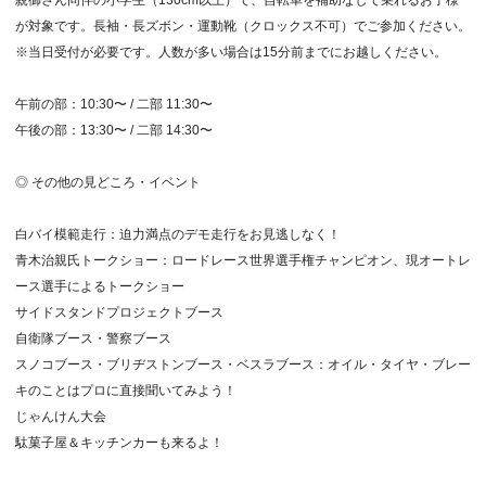
が対象です。長袖・長ズボン・運動靴（クロックス不可）でご参加ください。
※当日受付が必要です。人数が多い場合は15分前までにお越しください。
午前の部：10:30〜 / 二部 11:30〜
午後の部：13:30〜 / 二部 14:30〜
◎ その他の見どころ・イベント
白バイ模範走行：迫力満点のデモ走行をお見逃しなく！
青木治親氏トークショー：ロードレース世界選手権チャンピオン、現オートレ
ース選手によるトークショー
サイドスタンドプロジェクトブース
自衛隊ブース・警察ブース
スノコブース・ブリヂストンブース・ベスラブース：オイル・タイヤ・ブレー
キのことはプロに直接聞いてみよう！
じゃんけん大会
駄菓子屋＆キッチンカーも来るよ！