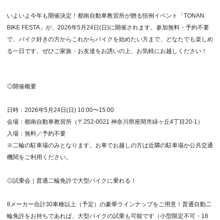
いよいよ今年も開催決定！都南自動車教習所が贈る恒例イベント「TONAN
BIKE FESTA」が、2026年5月24日(日)に開催されます。参加無料・予約不要
で、バイク好きの方からこれからバイクを始めたい方まで、どなたでも楽しめ
る一日です。ぜひご家族・お友達をお誘いの上、お気軽にお越しください！
◎開催概要
日時：2026年5月24日(日) 10:00〜15:00
会場：都南自動車教習所（〒252-0021 神奈川県座間市緑ヶ丘4丁目20-1）
入場：無料／予約不要
※二輪の駐車場のみとなります。お車でお越しの方は近隣の駐車場か公共交通
機関をご利用ください。
◎試乗会｜普通二輪免許で大型バイクに乗れる！
8メーカー合計30車種以上（予定）の豪華ラインナップをご用意！普通自動二
輪免許をお持ちであれば、大型バイクの試乗も可能です（小型限定不可・18