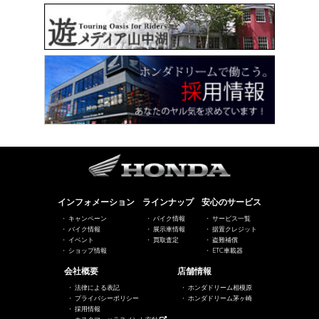
インフォメーション
ラインナップ
安心のサービス
キャンペーン
バイク情報
サービス一覧
バイク情報
展示車情報
据置クレジット
イベント
買取査定
盗難補償
ショップ情報
ETC車載器
会社概要
店舗情報
法律による表記
ホンダドリーム相模原
プライバシーポリシー
ホンダドリーム茅ヶ崎
採用情報